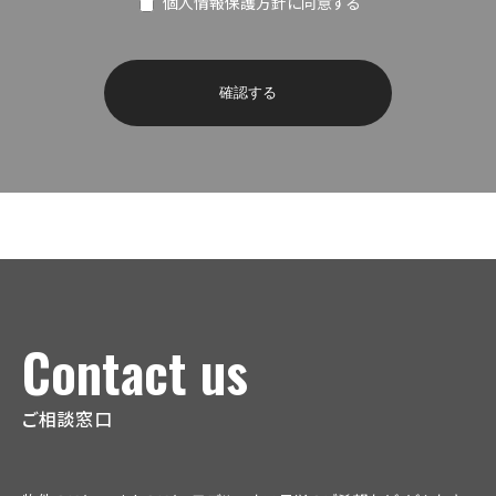
個人情報保護方針に同意する
1. 個人情報の取得
当社は、お客様に当社をご利用して頂く際に、お客様の
氏名、住所、電話番号、メールアドレスなどお取引やご連
絡に必要な情報及び個人を識別できる符号が含まれる
情報（以下「個人情報」といいます）を開示して頂きます。
個人情報の取得は、適法かつ公正な手段によりを行い、
取得した個人情報は利用目的の範囲内で、適切に利用
致します。
2. 個人情報の利用目的について
当社は、個人情報を以下の目的で利用させていただき
ます。 お客様への商品の発送および代金の請求のため
にお客様の氏名、住所、電話番号などの連絡先情報を
利用します。また、代金の請求に関連してご指定いただ
Contact us
いたクレジットカード番号、銀行口座などのお支払情報
を利用する場合があります。 ご注文の内容や配送方法
などを連絡したり確認するために、お客様の氏名、住
ご相談窓口
所、メールアドレスなどの連絡先情報、ご注文いただい
た商品の種類や数量、ご請求金額などの情報を利用し
ます。 当社のウェブサイト上及びその他の当社が管理す