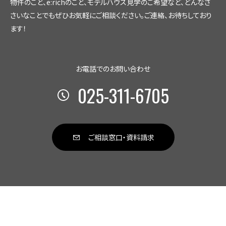
物件のこと、e:richのこと、モデルハウス見学のご希望など、
どんなさ
る広告媒体において、お客様に当社が行うキャンペーン
や商品・サービスのご案内をするために、ご利用された
さいなことでもぜひお気軽にご相談ください。
ご連絡、お待ちしており
履歴や、お客様の氏名、住所、メールアドレスなどの連絡
ます！
先情報を利用します。 当社のサービス改善を行うため
に、お客様から寄せられたご意見やアンケートの結果、ご
利用履歴などを利用します。 お客様からのご要望、お問
お電話でのお問い合わせ
い合わせに対する回答をするために、お客様の氏名、住
所、サービス向上の為音声通話を録音させていただく場
025-311-6705
合もございます。
3. 個人情報の利用目的について
当社は以下の体制で個人情報を管理します。 個人情報
保護法やガイドラインに従って必要な社内体制を整備
ご相談窓口・資料請求
し、従業員から個人情報の取扱を適正に行う旨の誓約
書を取得します。 個人情報の利用を業務上必要な社員
だけに制限し、個人情報が含まれる媒体などの保管・
管理などに関する規則を作り、個人情報保護のための
予防措置を講じます。 システムに保存されている個人情
報については、業務上必要な社員だけが利用できるよ
うアカウントとパスワードを用意し、アクセス権限管理
を実施します。なお、アカウントとパスワードは漏えい、