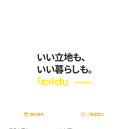
滅失のないよう厳重に管理します。 インターネットによ
る個人情報にかかわるデータ伝送時のセキュリティの
ため、必要なWebページに業界標準の暗号化通信であ
るSSLを使用します。 サービスに支障が生じないことを
前提として、個人情報の受領時から一定期間経過後、個
人情報は随時削除していきます。
4. 個人情報の開示について
いい立地も、
当社は、お客様の同意がない限り、個人情報を第三者に
開示することはありません。ただし、以下の事例に該当
いい暮らしも。
する場合はその限りではありません。 法令に基づき裁
判所や警察等の公的機関から要請があった場合 法令
「e:rich」
に特別の規定がある場合 お客様や第三者の生命・身
体・財産を損なうおそれがあり、本人の同意を得ること
ができない場合 法令や当社のご利用規約・注意事項に
反する行動から、当社の権利、財産またはサービスを保
護または防禦する必要があり、本人の同意を得ること
ができない場合 お客様から個人情報の開示要求があっ
資料請求
ご相談窓口
た場合は、本人であることが確認できた場合に限り開
示します。