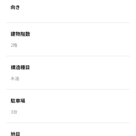
向き
建物階数
2階
構造種目
木造
駐車場
3台
地目