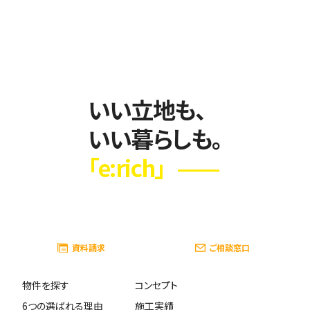
る個人情報にかかわるデータ伝送時のセキュリティの
ため、必要なWebページに業界標準の暗号化通信であ
るSSLを使用します。 サービスに支障が生じないことを
前提として、個人情報の受領時から一定期間経過後、個
人情報は随時削除していきます。
4. 個人情報の開示について
いい立地も、
当社は、お客様の同意がない限り、個人情報を第三者に
開示することはありません。ただし、以下の事例に該当
いい暮らしも。
する場合はその限りではありません。 法令に基づき裁
判所や警察等の公的機関から要請があった場合 法令
「e:rich」
に特別の規定がある場合 お客様や第三者の生命・身
体・財産を損なうおそれがあり、本人の同意を得ること
ができない場合 法令や当社のご利用規約・注意事項に
反する行動から、当社の権利、財産またはサービスを保
護または防禦する必要があり、本人の同意を得ること
ができない場合 お客様から個人情報の開示要求があっ
資料請求
ご相談窓口
た場合は、本人であることが確認できた場合に限り開
示します。
物件を探す
コンセプト
※本人であることが証明できるもの（免許証、保険証な
ど）の写しを、当社宛にご郵送してください。内容を確認
6つの選ばれる理由
施工実績