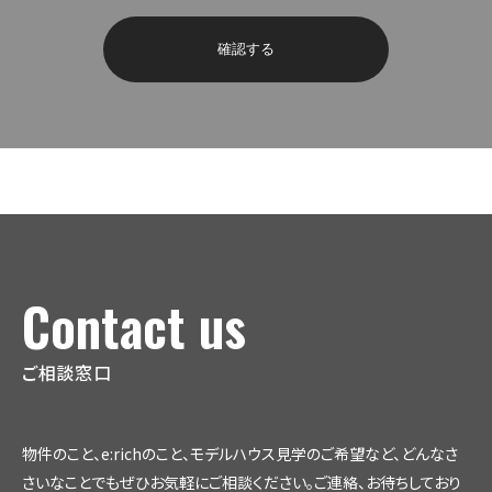
氏名、住所、電話番号、メールアドレスなどお取引やご連
絡に必要な情報及び個人を識別できる符号が含まれる
情報（以下「個人情報」といいます）を開示して頂きます。
個人情報の取得は、適法かつ公正な手段によりを行い、
取得した個人情報は利用目的の範囲内で、適切に利用
致します。
2. 個人情報の利用目的について
当社は、個人情報を以下の目的で利用させていただき
ます。 お客様への商品の発送および代金の請求のため
にお客様の氏名、住所、電話番号などの連絡先情報を
利用します。また、代金の請求に関連してご指定いただ
Contact us
いたクレジットカード番号、銀行口座などのお支払情報
を利用する場合があります。 ご注文の内容や配送方法
などを連絡したり確認するために、お客様の氏名、住
ご相談窓口
所、メールアドレスなどの連絡先情報、ご注文いただい
た商品の種類や数量、ご請求金額などの情報を利用し
ます。 当社のウェブサイト上及びその他の当社が管理す
物件のこと、e:richのこと、モデルハウス見学のご希望など、
どんなさ
る広告媒体において、お客様に当社が行うキャンペーン
や商品・サービスのご案内をするために、ご利用された
さいなことでもぜひお気軽にご相談ください。
ご連絡、お待ちしており