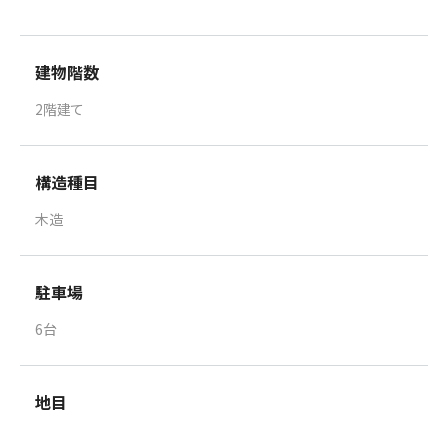
建物階数
2階建て
構造種目
木造
駐車場
6台
地目