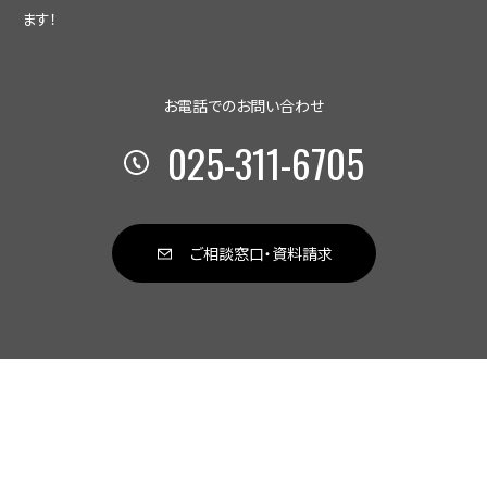
履歴や、お客様の氏名、住所、メールアドレスなどの連絡
ます！
先情報を利用します。 当社のサービス改善を行うため
に、お客様から寄せられたご意見やアンケートの結果、ご
利用履歴などを利用します。 お客様からのご要望、お問
お電話でのお問い合わせ
い合わせに対する回答をするために、お客様の氏名、住
所、サービス向上の為音声通話を録音させていただく場
025-311-6705
合もございます。
3. 個人情報の利用目的について
当社は以下の体制で個人情報を管理します。 個人情報
保護法やガイドラインに従って必要な社内体制を整備
ご相談窓口・資料請求
し、従業員から個人情報の取扱を適正に行う旨の誓約
書を取得します。 個人情報の利用を業務上必要な社員
だけに制限し、個人情報が含まれる媒体などの保管・
管理などに関する規則を作り、個人情報保護のための
予防措置を講じます。 システムに保存されている個人情
報については、業務上必要な社員だけが利用できるよ
うアカウントとパスワードを用意し、アクセス権限管理
を実施します。なお、アカウントとパスワードは漏えい、
滅失のないよう厳重に管理します。 インターネットによ